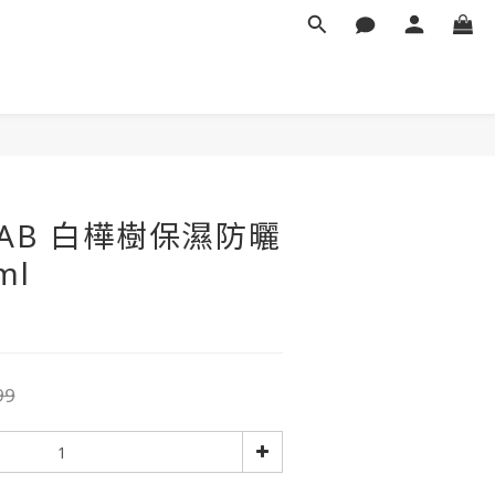
立即購買
LAB 白樺樹保濕防曬
ml
99