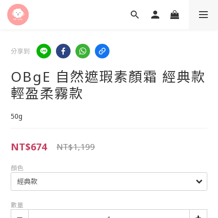
分享到
OBgE 自然遮瑕素顏霜 經典款
輕盈柔霧款
50g
NT$674
NT$1,199
顏色
數量