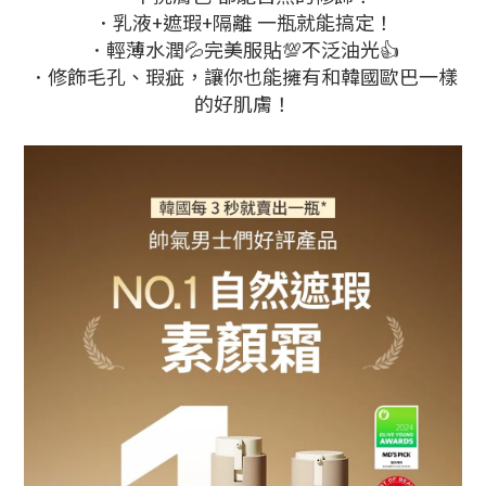
．乳液+遮瑕+隔離 一瓶就能搞定！
．輕薄水潤💦完美服貼💯不泛油光👍
．修飾毛孔、瑕疵，讓你也能擁有和韓國歐巴一樣
的好肌膚！