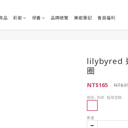
商品
彩妝
保養
品牌總覽
美妝筆記
會員福利
lilyby
圈
NT$165
NT$3
顏色
: 色號 : 藍莓雪酪
數量