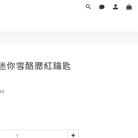
立即購買
red 迷你雪酪腮紅鑰匙
99