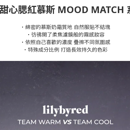
red 甜心腮紅慕斯 MOOD MATCH 系
綿密的慕斯奶霜質地 自然服貼不結塊
・
彷彿開了柔焦濾鏡般的霧感妝容
・
依照自己喜歡的濃度 疊擦不同氛圍感
・
特殊成分比例 打造長效持久的色彩
・