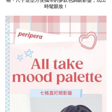
格・尺子造型方便攜帶的多款色調眼影盤，玩出
時髦眼妝！