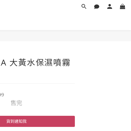
ARA 大黃水保濕噴霧
99
售完
貨到通知我