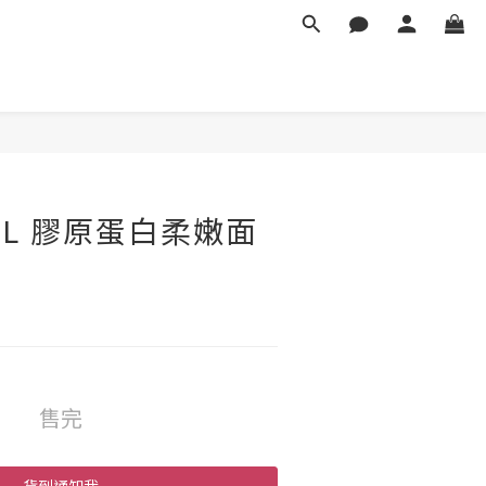
EEL 膠原蛋白柔嫩面
售完