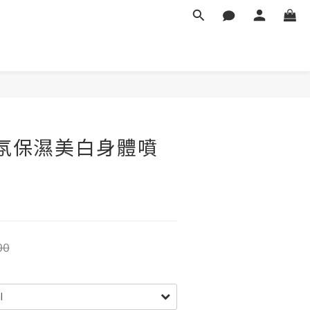
 香氛保濕美白身體噴
00