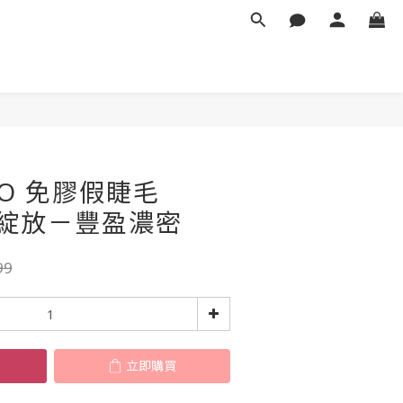
立即購買
CO 免膠假睫毛
m 綻放－豐盈濃密
99
立即購買